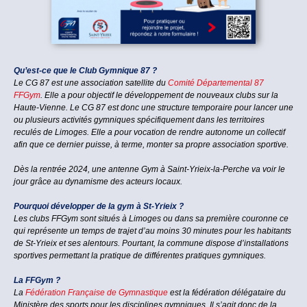
Qu’est-ce que le Club Gymnique 87 ?
Le CG 87 est une association satellite du
Comité Départemental 87
FFGym
. Elle a pour objectif le développement de nouveaux clubs sur la
Haute-Vienne. Le CG 87 est donc une structure temporaire pour lancer une
ou plusieurs activités gymniques spécifiquement dans les territoires
reculés de Limoges. Elle a pour vocation de rendre autonome un collectif
afin que ce dernier puisse, à terme, monter sa propre association sportive.
Dès la rentrée 2024, une antenne Gym à Saint-Yrieix-la-Perche va voir le
jour grâce au dynamisme des acteurs locaux.
Pourquoi développer de la gym à St-Yrieix ?
Les clubs FFGym sont situés à Limoges ou dans sa première couronne ce
qui représente un temps de trajet d’au moins 30 minutes pour les habitants
de St-Yrieix et ses alentours. Pourtant, la commune dispose d’installations
sportives permettant la pratique de différentes pratiques gymniques.
La FFGym ?
La
Fédération Française de Gymnastique
est la fédération délégataire du
Ministère des sports pour les disciplines gymniques. Il s’agit donc de la